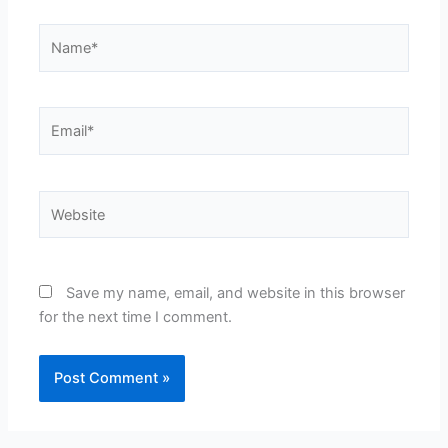
Name*
Email*
Website
Save my name, email, and website in this browser
for the next time I comment.