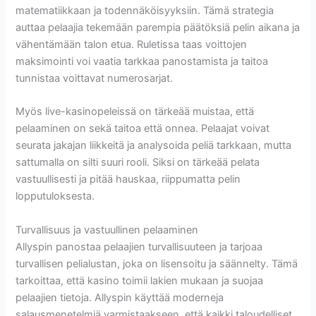
matematiikkaan ja todennäköisyyksiin. Tämä strategia
auttaa pelaajia tekemään parempia päätöksiä pelin aikana ja
vähentämään talon etua. Ruletissa taas voittojen
maksimointi voi vaatia tarkkaa panostamista ja taitoa
tunnistaa voittavat numerosarjat.
Myös live-kasinopeleissä on tärkeää muistaa, että
pelaaminen on sekä taitoa että onnea. Pelaajat voivat
seurata jakajan liikkeitä ja analysoida peliä tarkkaan, mutta
sattumalla on silti suuri rooli. Siksi on tärkeää pelata
vastuullisesti ja pitää hauskaa, riippumatta pelin
lopputuloksesta.
Turvallisuus ja vastuullinen pelaaminen
Allyspin panostaa pelaajien turvallisuuteen ja tarjoaa
turvallisen pelialustan, joka on lisensoitu ja säännelty. Tämä
tarkoittaa, että kasino toimii lakien mukaan ja suojaa
pelaajien tietoja. Allyspin käyttää moderneja
salausmenetelmiä varmistaakseen, että kaikki taloudelliset